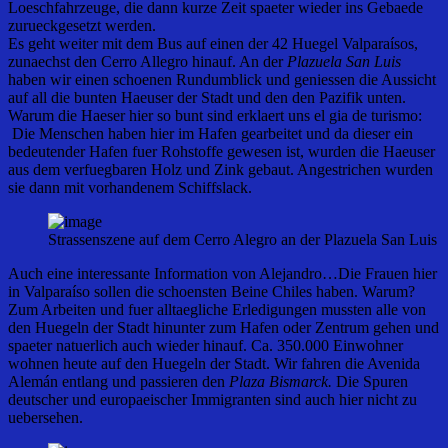
Loeschfahrzeuge, die dann kurze Zeit spaeter wieder ins Gebaede
zurueckgesetzt werden.
Es geht weiter mit dem Bus auf einen der 42 Huegel Valparaísos,
zunaechst den Cerro Allegro hinauf. An der
Plazuela San Luis
haben wir einen schoenen Rundumblick und geniessen die Aussicht
auf all die bunten Haeuser der Stadt und den den Pazifik unten.
Warum die Haeser hier so bunt sind erklaert uns el gia de turismo:
Die Menschen haben hier im Hafen gearbeitet und da dieser ein
bedeutender Hafen fuer Rohstoffe gewesen ist, wurden die Haeuser
aus dem verfuegbaren Holz und Zink gebaut. Angestrichen wurden
sie dann mit vorhandenem Schiffslack.
Strassenszene auf dem Cerro Alegro an der Plazuela San Luis
Auch eine interessante Information von Alejandro…Die Frauen hier
in Valparaíso sollen die schoensten Beine Chiles haben. Warum?
Zum Arbeiten und fuer alltaegliche Erledigungen mussten alle von
den Huegeln der Stadt hinunter zum Hafen oder Zentrum gehen und
spaeter natuerlich auch wieder hinauf. Ca. 350.000 Einwohner
wohnen heute auf den Huegeln der Stadt. Wir fahren die Avenida
Alemán entlang und passieren den
Plaza Bismarck.
Die Spuren
deutscher und europaeischer Immigranten sind auch hier nicht zu
uebersehen.