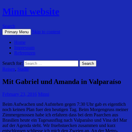
Minni website
Search
Skip to content
Primary Menu
Home
Impressum
Referenzen
Search for:
Reisen
,
Städte
Mit Gabriel und Amanda in Valparaíso
February 23, 2016
Minni
Beim Aufwachen und Aufstehen gegen 7:30 Uhr gab es eigentlich
noch keinen Plan fuer den heutigen Tag. Beim Morgengruss meiner
Zimmergenossen habe ich erfahren dass bei dem Paarchen aus
Brasilien heute ein Tagesausflug nach Valparaìso und Vina del Mar
auf der Agenda steht. Wir fruehstuecken zusammen und kurz
entschlossen schliesse ich mich den Zweien an. An der Metro-