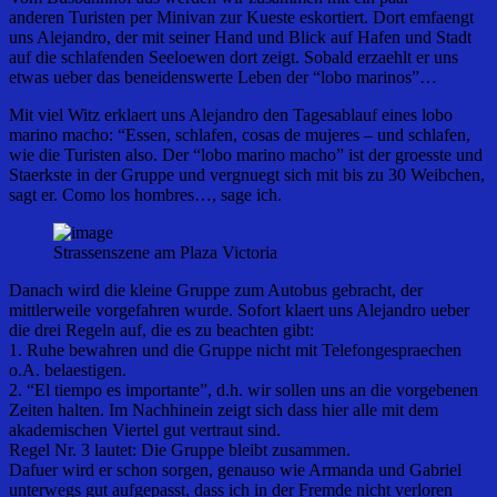
anderen Turisten per Minivan zur Kueste eskortiert. Dort emfaengt
uns Alejandro, der mit seiner Hand und Blick auf Hafen und Stadt
auf die schlafenden Seeloewen dort zeigt. Sobald erzaehlt er uns
etwas ueber das beneidenswerte Leben der “lobo marinos”…
Mit viel Witz erklaert uns Alejandro den Tagesablauf eines lobo
marino macho: “Essen, schlafen, cosas de mujeres – und schlafen,
wie die Turisten also. Der “lobo marino macho” ist der groesste und
Staerkste in der Gruppe und vergnuegt sich mit bis zu 30 Weibchen,
sagt er. Como los hombres…, sage ich.
Strassenszene am Plaza Victoria
Danach wird die kleine Gruppe zum Autobus gebracht, der
mittlerweile vorgefahren wurde. Sofort klaert uns Alejandro ueber
die drei Regeln auf, die es zu beachten gibt:
1. Ruhe bewahren und die Gruppe nicht mit Telefongespraechen
o.A. belaestigen.
2. “El tiempo es importante”, d.h. wir sollen uns an die vorgebenen
Zeiten halten. Im Nachhinein zeigt sich dass hier alle mit dem
akademischen Viertel gut vertraut sind.
Regel Nr. 3 lautet: Die Gruppe bleibt zusammen.
Dafuer wird er schon sorgen, genauso wie Armanda und Gabriel
unterwegs gut aufgepasst, dass ich in der Fremde nicht verloren