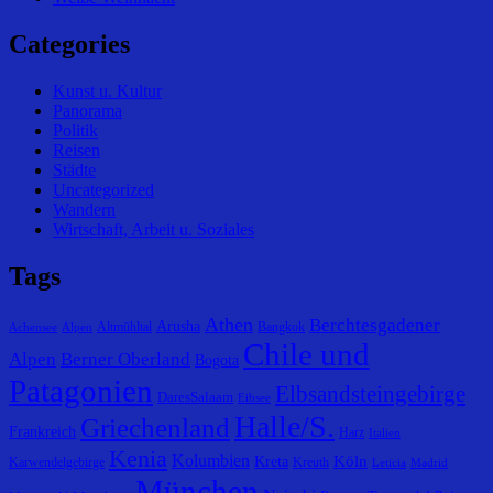
Categories
Kunst u. Kultur
Panorama
Politik
Reisen
Städte
Uncategorized
Wandern
Wirtschaft, Arbeit u. Soziales
Tags
Athen
Berchtesgadener
Arusha
Altmühltal
Bangkok
Achensee
Alpen
Chile und
Alpen
Berner Oberland
Bogota
Patagonien
Elbsandsteingebirge
DaresSalaam
Eibsee
Halle/S.
Griechenland
Frankreich
Harz
Italien
Kenia
Kolumbien
Köln
Kreta
Karwendelgebirge
Kreuth
Leticia
Madrid
München