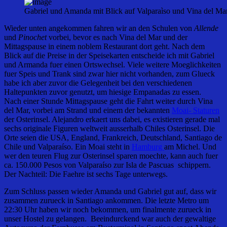
Gabriel und Amanda mit Blick auf Valparaìso und Vina del Ma
Wieder unten angekommen fahren wir an den Schulen von
Allende
und
Pinochet
vorbei, bevor es nach Vina del Mar und der
Mittagspause in einem noblem Restaurant dort geht. Nach dem
Blick auf die Preise in der Speisekarten entscheide ich mit Gabriel
und Armanda fuer einen Ortswechsel. Viele weitere Moeglichkeiten
fuer Speis und Trank sind zwar hier nicht vorhanden, zum Glueck
habe ich aber zuvor die Gelegenheit bei den verschiedenen
Haltepunkten zuvor genutzt, um hiesige Empanadas zu essen.
Nach einer Stunde Mittagspause geht die Fahrt weiter durch Vina
del Mar, vorbei am Strand und einem der bekannten
Moai- Staturen
der Osterinsel. Alejandro erkaert uns dabei, es existieren gerade mal
sechs originale Figuren weltweit ausserhalb Chiles Osterinsel. Die
Orte seien die USA, England, Frankreich, Deutschland, Santiago de
Chile und Valparaíso. Ein Moai steht in
Hamburg
am Michel. Und
wer den teuren Flug zur Osterinsel sparen moechte, kann auch fuer
ca. 150.000 Pesos von Valparaíso zur Isla de Pascuas schippern.
Der Nachteil: Die Faehre ist sechs Tage unterwegs.
Zum Schluss passen wieder Amanda und Gabriel gut auf, dass wir
zusammen zurueck in Santiago ankommen. Die letzte Metro um
22:30 Uhr haben wir noch bekommen, um finalmente zurueck in
unser Hostel zu gelangen. Beeindurckend war auch der gewaltige