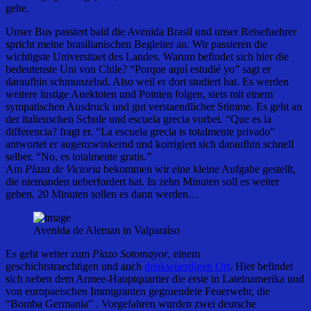
gehe.
Unser Bus passiert bald die Avenida Brasil und unser Reisefuehrer
spricht meine brasilianischen Begleiter an. Wir passieren die
wichtigste Universitaet des Landes. Warum befindet sich hier die
bedeutenste Uni von Chile? “Porque aquí estudié yo” sagt er
daraufhin schmunzelnd. Also weil er dort studiert hat. Es werden
weitere lustige Anektoten und Pointen folgen, stets mit einem
sympatischen Ausdruck und gut verstaendlicher Stimme. Es geht an
der italienschen Schule und escuela grecia vorbei. “Que es la
differencia? fragt er. “La escuela grecia is totalmente privado”
antwortet er augenzwinkernd und korrigiert sich daraufhin schnell
selber. “No, es totalmente gratis.”
Am
Plaza de Victoria
bekommen wir eine kleine Aufgabe gestellt,
die niemanden ueberfordert hat. In zehn Minuten soll es weiter
gehen, 20 Minuten sollen es dann werden…
Avenida de Aleman in Valparaìso
Es geht weiter zum
Plazo Sotomayor
, einem
geschichtstraechtigen und auch
denkwuerdigen Ort
. Hier befindet
sich neben dem Armee-Hauptquartier die erste in Lateinamerika und
von europaeischen Immigranten gegruendete Feuerwehr, die
“Bomba Germania” . Vorgefahren wurden zwei deutsche