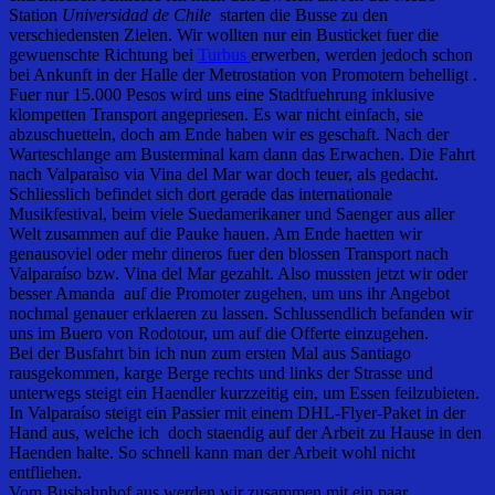
Station
Universidad de Chile
starten die Busse zu den
verschiedensten Zielen. Wir wollten nur ein Busticket fuer die
gewuenschte Richtung bei
Turbus
erwerben, werden jedoch schon
bei Ankunft in der Halle der Metrostation von Promotern behelligt .
Fuer nur 15.000 Pesos wird uns eine Stadtfuehrung inklusive
klompetten Transport angepriesen. Es war nicht einfach, sie
abzuschuetteln, doch am Ende haben wir es geschaft. Nach der
Warteschlange am Busterminal kam dann das Erwachen. Die Fahrt
nach Valparaìso via Vina del Mar war doch teuer, als gedacht.
Schliesslich befindet sich dort gerade das internationale
Musikfestival, beim viele Suedamerikaner und Saenger aus aller
Welt zusammen auf die Pauke hauen. Am Ende haetten wir
genausoviel oder mehr dineros fuer den blossen Transport nach
Valparaíso bzw. Vina del Mar gezahlt. Also mussten jetzt wir oder
besser Amanda auf die Promoter zugehen, um uns ihr Angebot
nochmal genauer erklaeren zu lassen. Schlussendlich befanden wir
uns im Buero von Rodotour, um auf die Offerte einzugehen.
Bei der Busfahrt bin ich nun zum ersten Mal aus Santiago
rausgekommen, karge Berge rechts und links der Strasse und
unterwegs steigt ein Haendler kurzzeitig ein, um Essen feilzubieten.
In Valparaíso steigt ein Passier mit einem DHL-Flyer-Paket in der
Hand aus, welche ich doch staendig auf der Arbeit zu Hause in den
Haenden halte. So schnell kann man der Arbeit wohl nicht
entfliehen.
Vom Busbahnhof aus werden wir zusammen mit ein paar