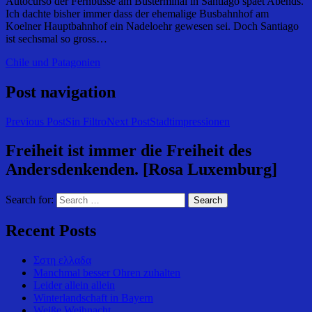
Autocurso der Fernbusse am Busterminal in Santiago spaet Abends.
Ich dachte bisher immer dass der ehemalige Busbahnhof am
Koelner Hauptbahnhof ein Nadeloehr gewesen sei. Doch Santiago
ist sechsmal so gross…
Chile und Patagonien
Post navigation
Previous Post
Sin Filtro
Next Post
Stadtimpressionen
Freiheit ist immer die Freiheit des
Andersdenkenden. [Rosa Luxemburg]
Search for:
Recent Posts
Σστη ελλαδα
Manchmal besser Ohren zuhalten
Leider allein allein
Winterlandschaft in Bayern
Weiße Weihnacht