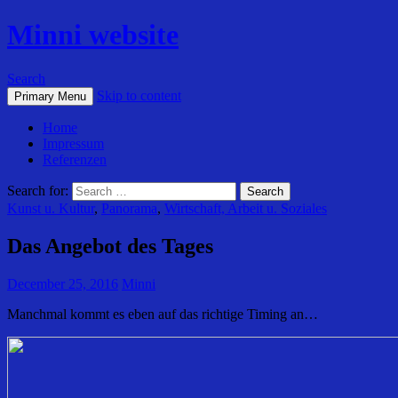
Minni website
Search
Skip to content
Primary Menu
Home
Impressum
Referenzen
Search for:
Kunst u. Kultur
,
Panorama
,
Wirtschaft, Arbeit u. Soziales
Das Angebot des Tages
December 25, 2016
Minni
Manchmal kommt es eben auf das richtige Timing an…