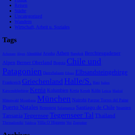
Reisen
Städte
Uncategorized
Wandern
Wirtschaft, Arbeit u. Soziales
Tags
Athen
Berchtesgadener
Arusha
Altmühltal
Bangkok
Achensee
Alpen
Chile und
Alpen
Berner Oberland
Bogota
Patagonien
Elbsandsteingebirge
DaresSalaam
Eibsee
Halle/S.
Griechenland
Frankreich
Harz
Italien
Kenia
Kolumbien
Köln
Kreta
Karwendelgebirge
Kreuth
Leticia
Madrid
München
Nairobi
Parque Torres del Paine
Mombasa
Mittenwald
Puerto Natales
Santiago de Chile
Spanien
Rennsteig
Salamanca
Tegernseer Tal
Tegernsee
Tansania
Thailand
Villa O´Higgens
Thessaloniki
Voi
Zugspitze
Valdivia
Archives