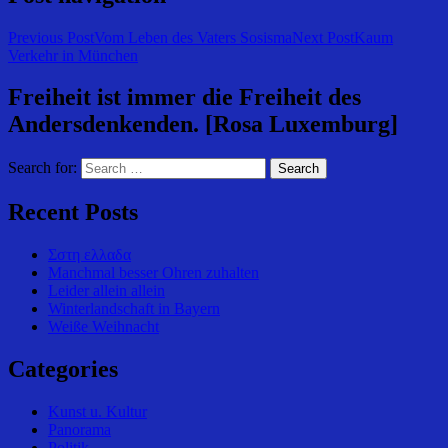
Previous Post
Vom Leben des Vaters Sosisma
Next Post
Kaum
Verkehr in München
Freiheit ist immer die Freiheit des
Andersdenkenden. [Rosa Luxemburg]
Search for:
Recent Posts
Σστη ελλαδα
Manchmal besser Ohren zuhalten
Leider allein allein
Winterlandschaft in Bayern
Weiße Weihnacht
Categories
Kunst u. Kultur
Panorama
Politik