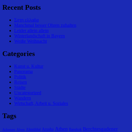
Recent Posts
Σστη ελλαδα
Manchmal besser Ohren zuhalten
Leider allein allein
Winterlandschaft in Bayern
Weiße Weihnacht
Categories
Kunst u. Kultur
Panorama
Politik
Reisen
Städte
Uncategorized
Wandern
Wirtschaft, Arbeit u. Soziales
Tags
Athen
Berchtesgadener
Arusha
Altmühltal
Bangkok
Achensee
Alpen