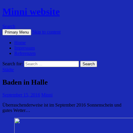
Minni website
Search
Skip to content
Primary Menu
Home
Impressum
Referenzen
Search for:
Städte
Baden in Halle
September 15, 2016
Minni
Überraschenderweise ist im September 2016 Sonnenschein und
gutes Wetter…