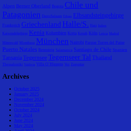
Chile und
Alpen
Berner Oberland
Bogota
Patagonien
Elbsandsteingebirge
DaresSalaam
Eibsee
Halle/S.
Griechenland
Frankreich
Harz
Italien
Kenia
Kolumbien
Köln
Kreta
Karwendelgebirge
Kreuth
Leticia
Madrid
München
Nairobi
Parque Torres del Paine
Mombasa
Mittenwald
Puerto Natales
Santiago de Chile
Spanien
Rennsteig
Salamanca
Tegernseer Tal
Tegernsee
Tansania
Thailand
Villa O´Higgens
Thessaloniki
Voi
Zugspitze
Valdivia
Archives
October 2025
January 2025
December 2024
November 2024
October 2024
July 2024
June 2024
May 2024
April 2024