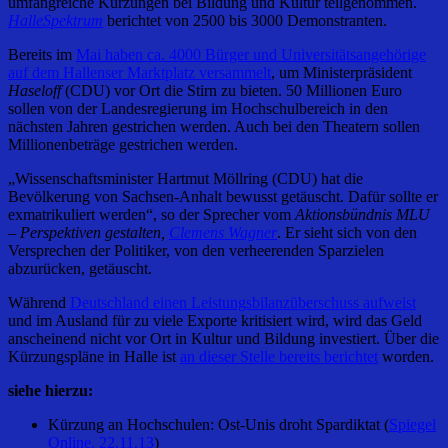
umfangreiche Kürzungen bei Bildung und Kultur teilgenommen.
HalleSpektrum
berichtet von 2500 bis 3000 Demonstranten.
Bereits im
Mai haben ca. 4000 Bürger und Universitätsangehörige
auf dem Hallenser Marktplatz versammelt
, um Ministerpräsident
Haseloff
(CDU) vor Ort die Stirn zu bieten. 50 Millionen Euro
sollen von der Landesregierung im Hochschulbereich in den
nächsten Jahren gestrichen werden. Auch bei den Theatern sollen
Millionenbeträge gestrichen werden.
„Wissenschaftsminister Hartmut Möllring (CDU) hat die
Bevölkerung von Sachsen-Anhalt bewusst getäuscht. Dafür sollte er
exmatrikuliert werden“, so der Sprecher vom
Aktionsbündnis MLU
– Perspektiven gestalten,
Clemens Wagner
. Er sieht sich von den
Versprechen der Politiker, von den verheerenden Sparzielen
abzurücken, getäuscht.
Während
Deutschland einen Leistungsbilanzüberschuss aufweist
und im Ausland für zu viele Exporte kritisiert wird, wird das Geld
anscheinend nicht vor Ort in Kultur und Bildung investiert. Über die
Kürzungspläne in Halle ist
an dieser Stelle bereits berichtet
worden.
siehe hierzu:
Kürzung an Hochschulen: Ost-Unis droht Spardiktat (
Spiegel
Online. 22.11.13
)