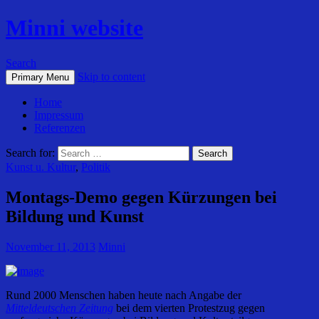
Minni website
Search
Skip to content
Primary Menu
Home
Impressum
Referenzen
Search for:
Kunst u. Kultur
,
Politik
Montags-Demo gegen Kürzungen bei
Bildung und Kunst
November 11, 2013
Minni
Rund 2000 Menschen haben heute nach Angabe der
Mitteldeutschen Zeitung
bei dem vierten Protestzug gegen