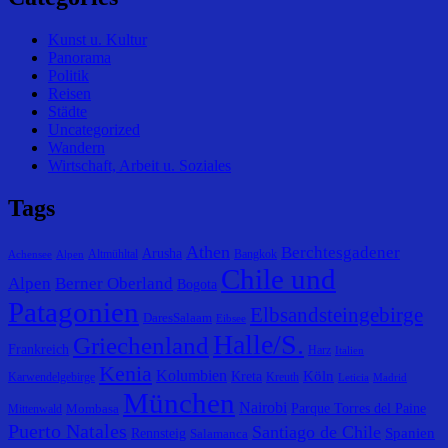
Kunst u. Kultur
Panorama
Politik
Reisen
Städte
Uncategorized
Wandern
Wirtschaft, Arbeit u. Soziales
Tags
Athen
Berchtesgadener
Arusha
Altmühltal
Bangkok
Achensee
Alpen
Chile und
Alpen
Berner Oberland
Bogota
Patagonien
Elbsandsteingebirge
DaresSalaam
Eibsee
Halle/S.
Griechenland
Frankreich
Harz
Italien
Kenia
Kolumbien
Köln
Kreta
Karwendelgebirge
Kreuth
Leticia
Madrid
München
Nairobi
Parque Torres del Paine
Mombasa
Mittenwald
Puerto Natales
Santiago de Chile
Spanien
Rennsteig
Salamanca