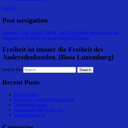
Halle/S.
Post navigation
Previous Post
Gekaufte Politik – der Fisch fängt vom Kopf an zu
stinken
Next Post
Marsch in die gleiche Richtung
Freiheit ist immer die Freiheit des
Andersdenkenden. [Rosa Luxemburg]
Search for:
Recent Posts
Σστη ελλαδα
Manchmal besser Ohren zuhalten
Leider allein allein
Winterlandschaft in Bayern
Weiße Weihnacht
Categories