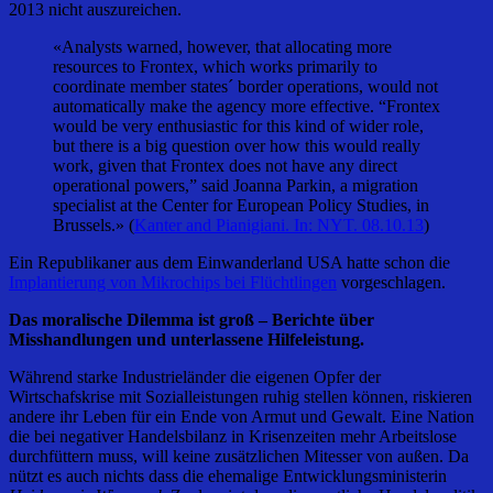
2013 nicht auszureichen.
«Analysts warned, however, that allocating more
resources to Frontex, which works primarily to
coordinate member states´ border operations, would not
automatically make the agency more effective. “Frontex
would be very enthusiastic for this kind of wider role,
but there is a big question over how this would really
work, given that Frontex does not have any direct
operational powers,” said Joanna Parkin, a migration
specialist at the Center for European Policy Studies, in
Brussels.» (
Kanter and Pianigiani. In: NYT. 08.10.13
)
Ein Republikaner aus dem Einwanderland USA hatte schon die
Implantierung von Mikrochips bei Flüchtlingen
vorgeschlagen.
Das moralische Dilemma ist groß – Berichte über
Misshandlungen und unterlassene Hilfeleistung.
Während starke Industrieländer die eigenen Opfer der
Wirtschafskrise mit Sozialleistungen ruhig stellen können, riskieren
andere ihr Leben für ein Ende von Armut und Gewalt. Eine Nation
die bei negativer Handelsbilanz in Krisenzeiten mehr Arbeitslose
durchfüttern muss, will keine zusätzlichen Mitesser von außen. Da
nützt es auch nichts dass die ehemalige Entwicklungsministerin