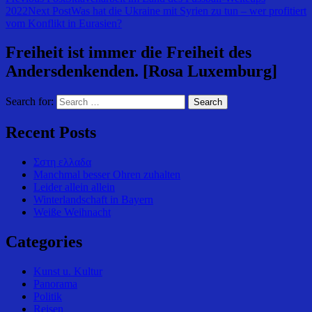
2022
Next Post
Was hat die Ukraine mit Syrien zu tun – wer profitiert
vom Konflikt in Eurasien?
Freiheit ist immer die Freiheit des
Andersdenkenden. [Rosa Luxemburg]
Search for:
Recent Posts
Σστη ελλαδα
Manchmal besser Ohren zuhalten
Leider allein allein
Winterlandschaft in Bayern
Weiße Weihnacht
Categories
Kunst u. Kultur
Panorama
Politik
Reisen