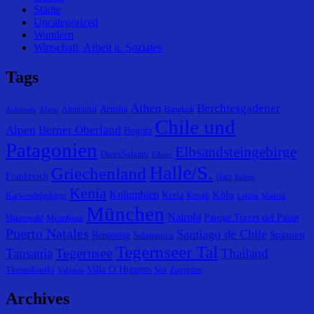
Städte
Uncategorized
Wandern
Wirtschaft, Arbeit u. Soziales
Tags
Athen
Berchtesgadener
Arusha
Altmühltal
Bangkok
Achensee
Alpen
Chile und
Alpen
Berner Oberland
Bogota
Patagonien
Elbsandsteingebirge
DaresSalaam
Eibsee
Halle/S.
Griechenland
Frankreich
Harz
Italien
Kenia
Kolumbien
Köln
Kreta
Karwendelgebirge
Kreuth
Leticia
Madrid
München
Nairobi
Parque Torres del Paine
Mombasa
Mittenwald
Puerto Natales
Santiago de Chile
Spanien
Rennsteig
Salamanca
Tegernseer Tal
Tegernsee
Tansania
Thailand
Villa O´Higgens
Thessaloniki
Voi
Zugspitze
Valdivia
Archives