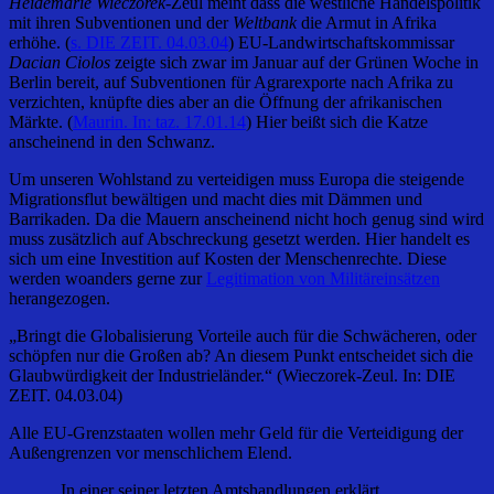
Heidemarie Wieczorek-
Zeul meint dass die westliche Handelspolitik
mit ihren Subventionen und der
Weltbank
die Armut in Afrika
erhöhe. (
s. DIE ZEIT. 04.03.04
) EU-Landwirtschaftskommissar
Dacian Ciolos
zeigte sich zwar im Januar auf der Grünen Woche in
Berlin bereit, auf Subventionen für Agrarexporte nach Afrika zu
verzichten, knüpfte dies aber an die Öffnung der afrikanischen
Märkte. (
Maurin. In: taz. 17.01.14
) Hier beißt sich die Katze
anscheinend in den Schwanz.
Um unseren Wohlstand zu verteidigen muss Europa die steigende
Migrationsflut bewältigen und macht dies mit Dämmen und
Barrikaden. Da die Mauern anscheinend nicht hoch genug sind wird
muss zusätzlich auf Abschreckung gesetzt werden. Hier handelt es
sich um eine Investition auf Kosten der Menschenrechte. Diese
werden woanders gerne zur
Legitimation von Militäreinsätzen
herangezogen.
„Bringt die Globalisierung Vorteile auch für die Schwächeren, oder
schöpfen nur die Großen ab? An diesem Punkt entscheidet sich die
Glaubwürdigkeit der Industrieländer.“ (Wieczorek-Zeul. In: DIE
ZEIT. 04.03.04)
Alle EU-Grenzstaaten wollen mehr Geld für die Verteidigung der
Außengrenzen vor menschlichem Elend.
„In einer seiner letzten Amtshandlungen erklärt