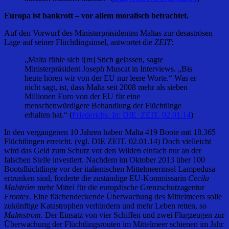
Europa ist bankrott – vor allem moralisch betrachtet.
Auf den Vorwurf des Ministerpräsidenten Maltas zur desaströsen
Lage auf seiner Flüchtlingsinsel, antwortet die
ZEIT
:
„Malta fühle sich i[m] Stich gelassen, sagte
Ministerpräsident Joseph Muscat in Interviews. „Bis
heute hören wir von der EU nur leere Worte.“ Was er
nicht sagt, ist, dass Malta seit 2008 mehr als sieben
Millionen Euro von der EU für eine
menschenwürdigere Behandlung der Flüchtlinge
erhalten hat.“ (
Friederichs. In: DIE ZEIT. 02.01.14
)
In den vergangenen 10 Jahren haben Malta 419 Boote mit 18.365
Flüchtlingen erreicht. (vgl. DIE ZEIT. 02.01.14) Doch vielleicht
wird das Geld zum Schutz vor den Wilden einfach nur an der
falschen Stelle investiert. Nachdem im Oktober 2013 über 100
Bootsflüchtlinge vor der italienischen Mittelmeerinsel Lampedusa
ertrunken sind, forderte die zuständige EU-Kommissarin
Cecila
Malström
mehr Mittel für die europäische Grenzschutzagentur
Frontex
. Eine flächendeckende Überwachung des Mittelmeers solle
zukünftige Katastrophen verhindern und mehr Leben retten, so
Malmstrom
. Der Einsatz von vier Schiffen und zwei Flugzeugen zur
Überwachung der Flüchtlingsrouten im Mittelmeer schienen im Jahr