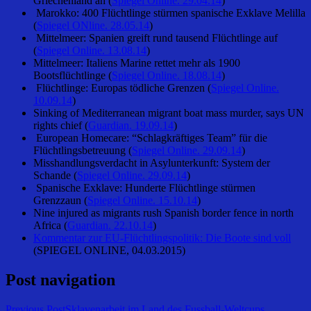
Griechenland an (
Spiegel Online. 29.04.14
)
Marokko: 400 Flüchtlinge stürmen spanische Exklave Melilla
(
Spiegel ONline. 28.05.14
)
Mittelmeer: Spanien greift rund tausend Flüchtlinge auf
(
Spiegel Online. 13.08.14
)
Mittelmeer: Italiens Marine rettet mehr als 1900
Bootsflüchtlinge (
Spiegel Online. 18.08.14
)
Flüchtlinge: Europas tödliche Grenzen (
Spiegel Online.
10.09.14
)
Sinking of Mediterranean migrant boat mass murder, says UN
rights chief (
Guardian. 19.09.14
)
European Homecare: “Schlagkräftiges Team” für die
Flüchtlingsbetreuung (
Spiegel Online. 29.09.14
)
Misshandlungsverdacht in Asylunterkunft: System der
Schande (
Spiegel Online. 29.09.14
)
Spanische Exklave: Hunderte Flüchtlinge stürmen
Grenzzaun (
Spiegel Online. 15.10.14
)
Nine injured as migrants rush Spanish border fence in north
Africa (
Guardian. 22.10.14
)
Kommentar zur EU-Flüchtlingspolitik: Die Boote sind voll
(SPIEGEL ONLINE, 04.03.2015)
Post navigation
Previous Post
Sklavenarbeit im Land des Fussball-Weltcups