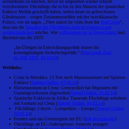
aufmerksam zu machen, bevor sie ungesehen wieder schnell
verschwinden. Flüchtlinge die es bis zu den Mauern der spanischen
Enklave Melilla geschafft haben, leiden heute an gebrochenen
Gliedmassen – wegen Zusammenstößen mit der marokkanische
Polizei, wie sie sagen. „They asked for visits from the
Red Cross
“,
dass uns die
Situation der Flüchtlinge auch im eigenen Land
veranschaulichen
möchte. Wie
willkommen sie in Deutschland
sind,
illustriert uns die ZEIT.
„Im Übrigen ist Entwicklungspolitik immer die
kostengünstigste Sicherheitspolitik.“ (
Wieczorek-Zeul.
In: DIE ZEIT. 04.03.04
)
Weblinks:
Ceuta in Marokko: 13 Tote nach Massenansturm auf Spanien-
Enklave (
Spiegel Online. 07.02.14
)
Massenansturm in Ceuta: Grenzpolizei hat Migranten mit
Gummigeschossen abgewehrt(
Spiegel Online. 13.02.14
)
Spanische Exklaven in Afrika: Tausende Flüchtlinge scheitern
mit Ansturm auf Ceuta (
Spiegel Online. 04.03.14
)
Flüchtlinge: Libyen – Lampedusa – Europa (
Spiegel Online
30.03.14
)
Frontex und das Grenzregime der EU (
bpb-Kurzdossier
)
Flüchtlinge an EU-Außengrenze: Amnesty prangert