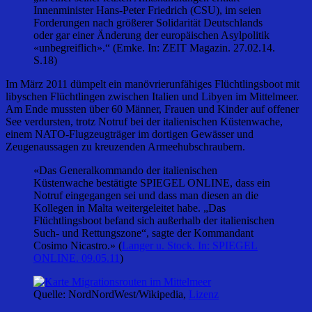
Innenminister Hans-Peter Friedrich (CSU), im seien
Forderungen nach größerer Solidarität Deutschlands
oder gar einer Änderung der europäischen Asylpolitik
«unbegreiflich».“ (Emke. In: ZEIT Magazin. 27.02.14.
S.18)
Im März 2011 dümpelt ein manövrierunfähiges Flüchtlingsboot mit
libyschen Flüchtlingen zwischen Italien und Libyen im Mittelmeer.
Am Ende mussten über 60 Männer, Frauen und Kinder auf offener
See verdursten, trotz Notruf bei der italienischen Küstenwache,
einem NATO-Flugzeugträger im dortigen Gewässer und
Zeugenaussagen zu kreuzenden Armeehubschraubern.
«Das Generalkommando der italienischen
Küstenwache bestätigte SPIEGEL ONLINE, dass ein
Notruf eingegangen sei und dass man diesen an die
Kollegen in Malta weitergeleitet habe. „Das
Flüchtlingsboot befand sich außerhalb der italienischen
Such- und Rettungszone“, sagte der Kommandant
Cosimo Nicastro.» (
Langer u. Stock. In: SPIEGEL
ONLINE. 09.05.11
)
Quelle: NordNordWest/Wikipedia,
Lizenz