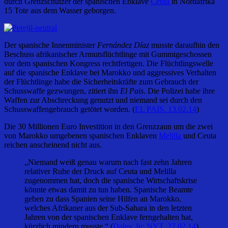
durch Grenzschützer der spanischen Enklave
Ceuta
in Nordafrika
15 Tote aus dem Wasser geborgen.
Der spanische Innenminister
Fernández Díaz
musste daraufhin den
Beschuss afrikanischer Armutsflüchtlinge mit Gummigeschossen
vor dem spanischen Kongress rechtfertigen. Die Flüchtlingswelle
auf die spanische Enklave bei Marokko und aggressives Verhalten
der Flüchtlinge habe die Sicherheitskräfte zum Gebrauch der
Schusswaffe gezwungen, zitiert ihn
El Pais
. Die Polizei habe ihre
Waffen zur Abschreckung genutzt und niemand sei durch den
Schusswaffengebrauch getötet worden. (
EL PAIS. 13.02.14
)
Die 30 Millionen Euro Investition in den Grenzzaun um die zwei
von Marokko umgebenen spanischen Enklaven
Melilla
und Ceuta
reichen anscheinend nicht aus.
„Niemand weiß genau warum nach fast zehn Jahren
relativer Ruhe der Druck auf Ceuta und Melilla
zugenommen hat, doch die spanische Wirtschaftskrise
könnte etwas damit zu tun haben. Spanische Beamte
geben zu dass Spanien seine Hilfen an Marokko,
welches Afrikaner aus der Sub-Sahara in den letzten
Jahren von der spanischen Enklave ferngehalten hat,
kürzlich mindern musste.“ (
Daley. In: NYT. 27.02.14
)