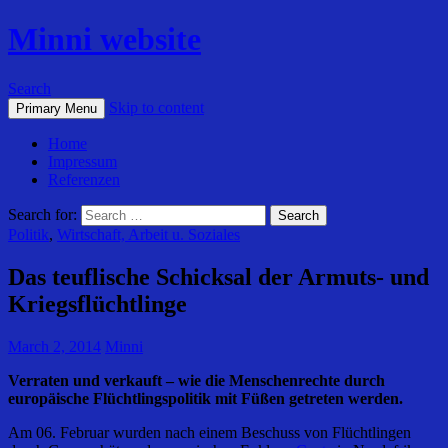
Minni website
Search
Skip to content
Primary Menu
Home
Impressum
Referenzen
Search for:
Politik
,
Wirtschaft, Arbeit u. Soziales
Das teuflische Schicksal der Armuts- und
Kriegsflüchtlinge
March 2, 2014
Minni
Verraten und verkauft – wie die Menschenrechte durch
europäische Flüchtlingspolitik mit Füßen getreten werden.
Am 06. Februar wurden nach einem Beschuss von Flüchtlingen