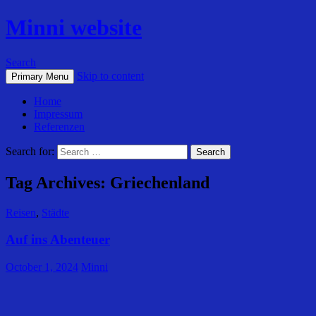
Minni website
Search
Skip to content
Primary Menu
Home
Impressum
Referenzen
Search for:
Tag Archives: Griechenland
Reisen
,
Städte
Auf ins Abenteuer
October 1, 2024
Minni