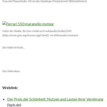
Frau mit Pfauenfeder. Ob sie das Handicap-Prinzip kennt? (Bild anklicken)
Unter der Haube. By User Guibo on fr.wikipedia (Guibo) [GPL
(http://www.gnu.org/licenses/gpl.html)], via Wikimedia Commons
Der Hahn im Korb…
Das Huhn dazu
​Weblink:
Der Preis der Schönheit: Nutzen und Lasten ihrer Verehrung
(bpb.de)