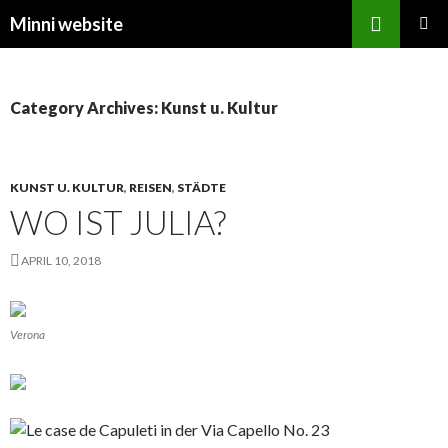
Search
Minni website
SKIP
PRIMAR
TO
MENU
CONTENT
Category Archives: Kunst u. Kultur
KUNST U. KULTUR
,
REISEN
,
STÄDTE
WO IST JULIA?
APRIL 10, 2018
Verona