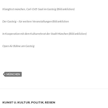
Klangfest münchen, Carl-Orff-Saal im Gasteig (Bild anklicken)
Der Gasteig – für weitere Veranstaltungen Bild anklicken
In Kooperation mit dem Kulturreferat der Stadt München (Bild anklicken)
Open Air Bühne am Gasteig
MÜNCHEN
KUNST U. KULTUR
,
POLITIK
,
REISEN