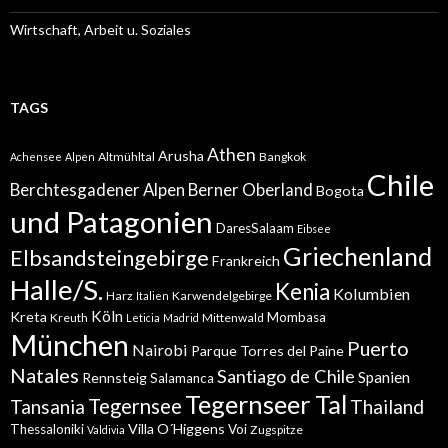
Wirtschaft, Arbeit u. Soziales
TAGS
Athen
Arusha
Altmühltal
Bangkok
Achensee
Alpen
Chile
Berchtesgadener Alpen
Berner Oberland
Bogota
und Patagonien
DaresSalaam
Eibsee
Griechenland
Elbsandsteingebirge
Frankreich
Halle/S.
Kenia
Kolumbien
Harz
Karwendelgebirge
Italien
Köln
Kreta
Mombasa
Kreuth
Mittenwald
Leticia
Madrid
München
Puerto
Nairobi
Parque Torres del Paine
Natales
Santiago de Chile
Spanien
Rennsteig
Salamanca
Tegernseer Tal
Tegernsee
Tansania
Thailand
Villa O´Higgens
Thessaloniki
Voi
Zugspitze
Valdivia